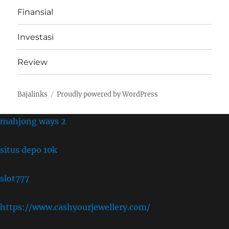
Finansial
Investasi
Review
Bajalinks
Proudly powered by WordPress
mahjong ways 2
situs depo 10k
slot777
https://www.cashyourjewellery.com/