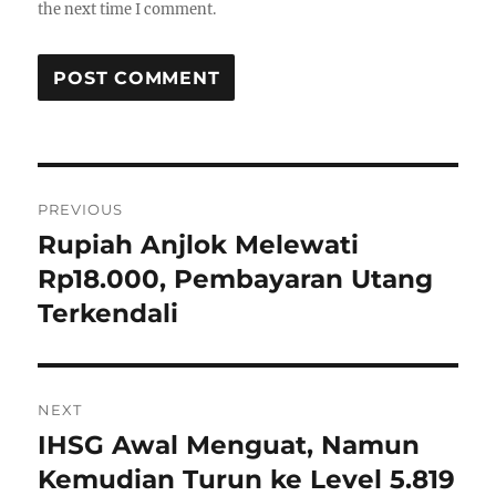
the next time I comment.
P
PREVIOUS
o
Rupiah Anjlok Melewati
P
r
Rp18.000, Pembayaran Utang
s
e
Terkendali
t
v
i
n
o
NEXT
a
u
IHSG Awal Menguat, Namun
N
s
v
e
Kemudian Turun ke Level 5.819
p