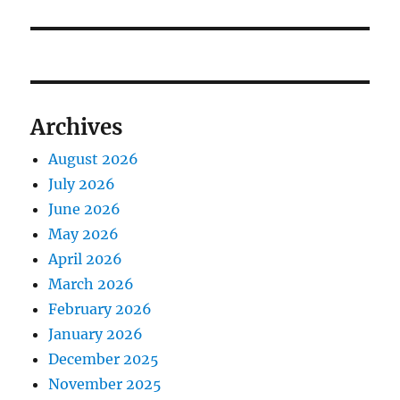
x
i
o
t
s
g
p
t
o
a
:
s
Archives
t
t
:
August 2026
i
July 2026
o
June 2026
May 2026
n
April 2026
March 2026
February 2026
January 2026
December 2025
November 2025