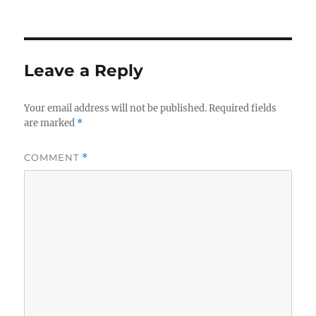
u
o
a
t
s
t
h
t
e
o
e
g
r
d
o
Leave a Reply
o
r
n
i
e
Your email address will not be published.
Required fields
s
are marked
*
COMMENT
*