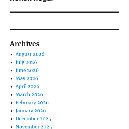
g
p
t
o
a
:
s
t
t
:
i
Archives
o
August 2026
n
July 2026
June 2026
May 2026
April 2026
March 2026
February 2026
January 2026
December 2025
November 2025