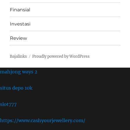
Finansial
Investasi
Review
Bajalinks
Proudly powered by WordPress
mahjong ways 2
situs depo 10k
slot777
https://www.cashyourjewellery.com/