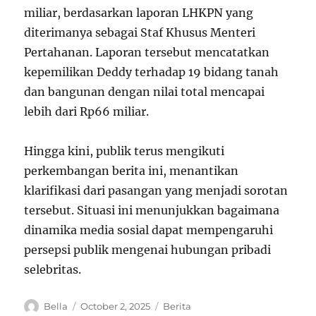
miliar, berdasarkan laporan LHKPN yang
diterimanya sebagai Staf Khusus Menteri
Pertahanan. Laporan tersebut mencatatkan
kepemilikan Deddy terhadap 19 bidang tanah
dan bangunan dengan nilai total mencapai
lebih dari Rp66 miliar.
Hingga kini, publik terus mengikuti
perkembangan berita ini, menantikan
klarifikasi dari pasangan yang menjadi sorotan
tersebut. Situasi ini menunjukkan bagaimana
dinamika media sosial dapat mempengaruhi
persepsi publik mengenai hubungan pribadi
selebritas.
A
P
C
Bella
October 2, 2025
Berita