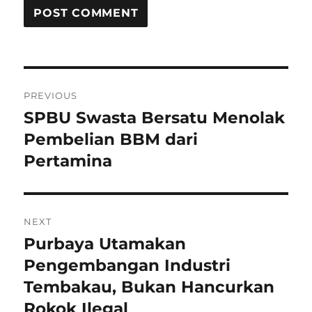
P
PREVIOUS
o
SPBU Swasta Bersatu Menolak
P
r
Pembelian BBM dari
s
e
Pertamina
t
v
i
n
o
NEXT
a
u
Purbaya Utamakan
N
s
v
e
Pengembangan Industri
p
x
i
Tembakau, Bukan Hancurkan
o
t
Rokok Ilegal
s