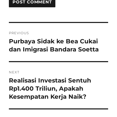
P
PREVIOUS
o
Purbaya Sidak ke Bea Cukai
P
r
dan Imigrasi Bandara Soetta
s
e
t
v
i
n
NEXT
o
Realisasi Investasi Sentuh
N
a
u
e
Rp1.400 Triliun, Apakah
s
v
x
Kesempatan Kerja Naik?
p
t
i
o
p
s
g
o