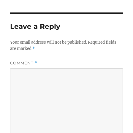
t
s
t
h
t
e
o
e
g
r
d
o
Leave a Reply
o
r
n
i
e
Your email address will not be published.
Required fields
s
are marked
*
COMMENT
*