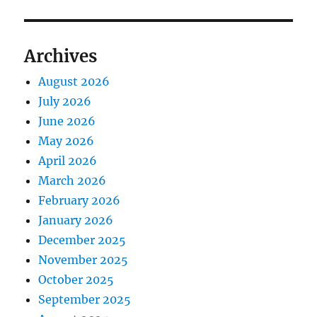
t
s
a
:
t
Archives
t
:
August 2026
i
July 2026
o
June 2026
May 2026
n
April 2026
March 2026
February 2026
January 2026
December 2025
November 2025
October 2025
September 2025