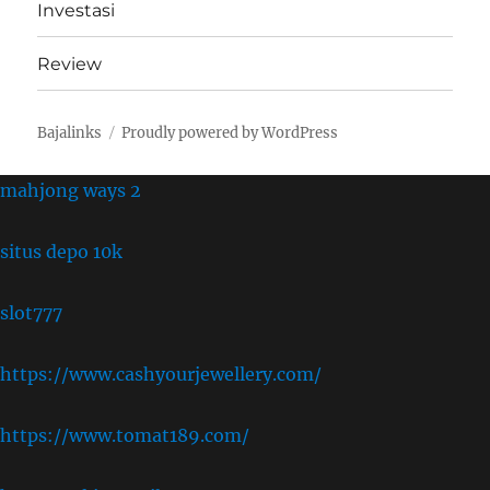
Investasi
Review
Bajalinks
Proudly powered by WordPress
mahjong ways 2
situs depo 10k
slot777
https://www.cashyourjewellery.com/
https://www.tomat189.com/