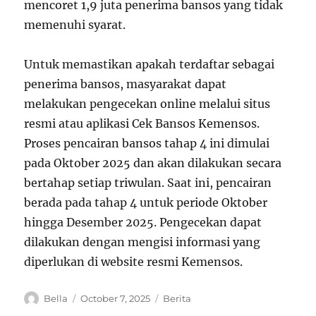
mencoret 1,9 juta penerima bansos yang tidak
memenuhi syarat.
Untuk memastikan apakah terdaftar sebagai
penerima bansos, masyarakat dapat
melakukan pengecekan online melalui situs
resmi atau aplikasi Cek Bansos Kemensos.
Proses pencairan bansos tahap 4 ini dimulai
pada Oktober 2025 dan akan dilakukan secara
bertahap setiap triwulan. Saat ini, pencairan
berada pada tahap 4 untuk periode Oktober
hingga Desember 2025. Pengecekan dapat
dilakukan dengan mengisi informasi yang
diperlukan di website resmi Kemensos.
A
P
C
Bella
October 7, 2025
Berita
u
o
a