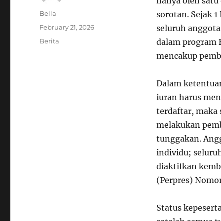
hanya oleh satu
Author
Bella
sorotan. Sejak 
Posted
February 21, 2026
seluruh anggota
on
Categories
Berita
dalam program B
mencakup pemba
Dalam ketentua
iuran harus men
terdaftar, maka 
melakukan pemba
tunggakan. Angg
individu; seluru
diaktifkan kemba
(Perpres) Nomor
Status kepesert