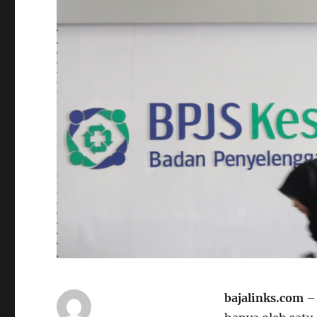
bajalinks.com
– 