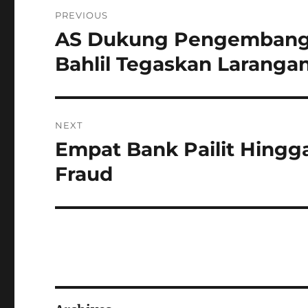
Post
PREVIOUS
navigation
AS Dukung Pengembangan 
Previous
post:
Bahlil Tegaskan Laranga
NEXT
Empat Bank Pailit Hingga
Next
post:
Fraud