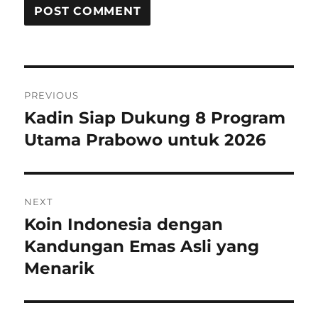
P
PREVIOUS
o
Kadin Siap Dukung 8 Program
P
r
Utama Prabowo untuk 2026
s
e
t
v
i
n
NEXT
o
Koin Indonesia dengan
N
a
u
e
Kandungan Emas Asli yang
s
v
x
Menarik
p
t
i
o
p
s