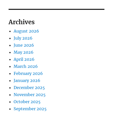
g
o
t
s
a
:
t
Archives
t
:
August 2026
i
July 2026
o
June 2026
May 2026
n
April 2026
March 2026
February 2026
January 2026
December 2025
November 2025
October 2025
September 2025