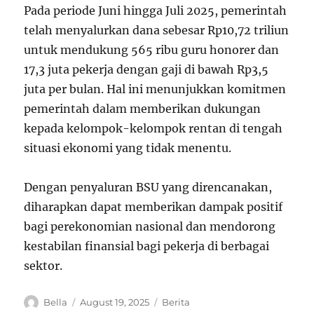
Pada periode Juni hingga Juli 2025, pemerintah
telah menyalurkan dana sebesar Rp10,72 triliun
untuk mendukung 565 ribu guru honorer dan
17,3 juta pekerja dengan gaji di bawah Rp3,5
juta per bulan. Hal ini menunjukkan komitmen
pemerintah dalam memberikan dukungan
kepada kelompok-kelompok rentan di tengah
situasi ekonomi yang tidak menentu.
Dengan penyaluran BSU yang direncanakan,
diharapkan dapat memberikan dampak positif
bagi perekonomian nasional dan mendorong
kestabilan finansial bagi pekerja di berbagai
sektor.
A
P
C
Bella
August 19, 2025
Berita