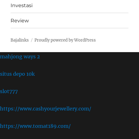
Investasi
Review
Bajalinks
Proudly powered by WordPress
mahjong ways 2
situs depo 10k
slot777
https://www.cashyourjewellery.com/
https://www.tomat189.com/