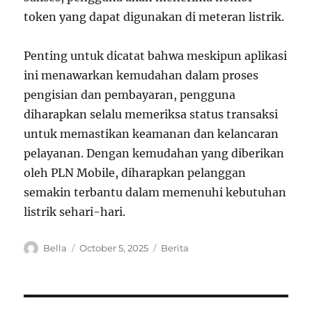
token yang dapat digunakan di meteran listrik.
Penting untuk dicatat bahwa meskipun aplikasi
ini menawarkan kemudahan dalam proses
pengisian dan pembayaran, pengguna
diharapkan selalu memeriksa status transaksi
untuk memastikan keamanan dan kelancaran
pelayanan. Dengan kemudahan yang diberikan
oleh PLN Mobile, diharapkan pelanggan
semakin terbantu dalam memenuhi kebutuhan
listrik sehari-hari.
A
P
C
Bella
October 5, 2025
Berita
u
o
a
t
s
t
h
t
e
o
e
g