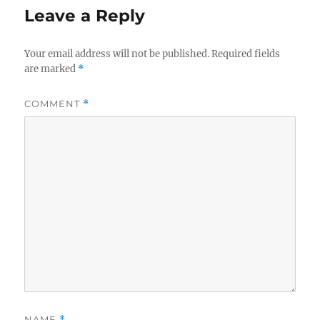
r
d
o
Leave a Reply
o
r
n
i
e
Your email address will not be published.
Required fields
s
are marked
*
COMMENT
*
NAME
*