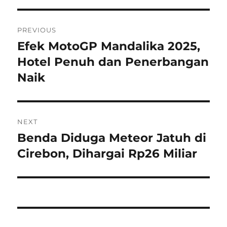
P
PREVIOUS
o
Efek MotoGP Mandalika 2025,
P
r
Hotel Penuh dan Penerbangan
s
e
Naik
t
v
i
n
o
NEXT
a
u
Benda Diduga Meteor Jatuh di
N
s
v
e
Cirebon, Dihargai Rp26 Miliar
p
x
i
o
t
s
g
p
t
o
a
:
s