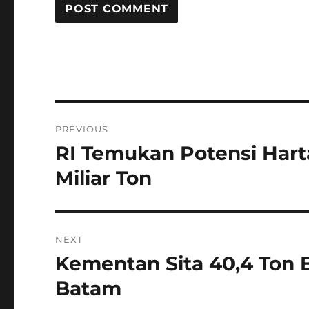
Post
PREVIOUS
navigation
RI Temukan Potensi Hart
Previous
post:
Miliar Ton
NEXT
Kementan Sita 40,4 Ton Be
Next
post:
Batam