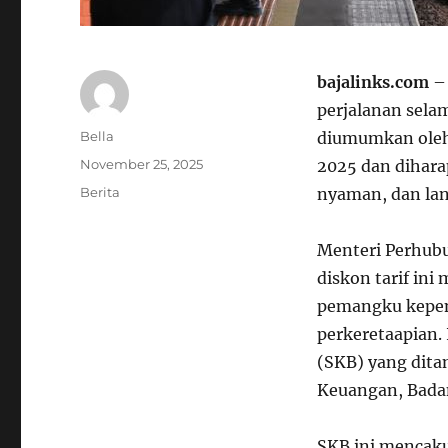
bajalinks.com
– 
perjalanan sela
Author
Bella
diumumkan oleh 
Posted
November 25, 2025
2025 dan dihara
on
Categories
Berita
nyaman, dan lanc
Menteri Perhub
diskon tarif in
pemangku kepenti
perkeretaapian.
(SKB) yang dita
Keuangan, Bada
SKB ini mencaku