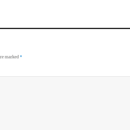
 are marked
*