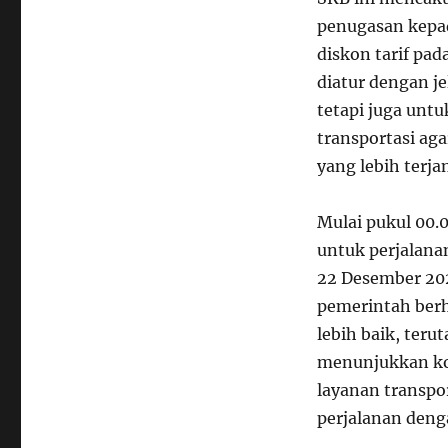
penugasan kepa
diskon tarif pad
diatur dengan je
tetapi juga unt
transportasi ag
yang lebih terja
Mulai pukul 00.
untuk perjalana
22 Desember 202
pemerintah berh
lebih baik, terut
menunjukkan ko
layanan transp
perjalanan den