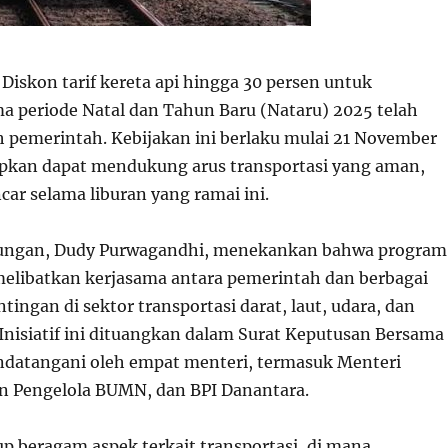
Diskon tarif kereta api hingga 30 persen untuk
ma periode Natal dan Tahun Baru (Nataru) 2025 telah
pemerintah. Kebijakan ini berlaku mulai 21 November
pkan dapat mendukung arus transportasi yang aman,
ar selama liburan yang ramai ini.
ungan, Dudy Purwagandhi, menekankan bahwa program
i melibatkan kerjasama antara pemerintah dan berbagai
ngan di sektor transportasi darat, laut, udara, dan
 Inisiatif ini dituangkan dalam Surat Keputusan Bersama
ndatangani oleh empat menteri, termasuk Menteri
n Pengelola BUMN, dan BPI Danantara.
p beragam aspek terkait transportasi, di mana