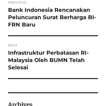
PREVIOUS
o
Bank Indonesia Rencanakan
P
r
Peluncuran Surat Berharga BI-
s
e
FRN Baru
t
v
i
n
o
NEXT
a
u
Infrastruktur Perbatasan RI-
N
s
v
e
Malaysia Oleh BUMN Telah
p
x
i
Selesai
o
t
s
g
p
t
o
a
:
s
t
t
Archives
: