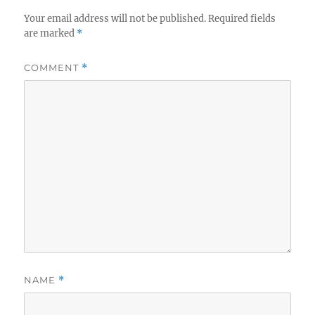
n
i
e
Your email address will not be published.
Required fields
s
are marked
*
COMMENT
*
NAME
*