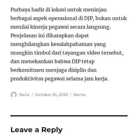
Purbaya hadir di lokasi untuk meninjau
berbagai aspek operasional di DJP, bukan untuk
menilai kinerja pegawai secara langsung.
Penjelasan ini diharapkan dapat
menghilangkan kesalahpahaman yang
mungkin timbul dari tayangan video tersebut,
dan menekankan bahwa DJP tetap
berkomitmen menjaga disiplin dan
produktivitas pegawai selama jam kerja.
A
P
C
Bella
October 25, 2025
Berita
u
o
a
t
s
t
h
t
e
o
e
g
r
d
o
Leave a Reply
o
r