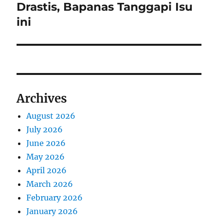
v
e
Drastis, Bapanas Tanggapi Isu
p
x
i
ini
o
t
s
g
p
t
o
a
:
s
t
t
Archives
:
i
August 2026
o
July 2026
n
June 2026
May 2026
April 2026
March 2026
February 2026
January 2026