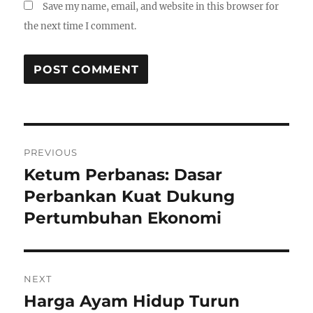
Save my name, email, and website in this browser for
the next time I comment.
P
PREVIOUS
o
Ketum Perbanas: Dasar
P
r
Perbankan Kuat Dukung
s
e
Pertumbuhan Ekonomi
t
v
i
n
o
NEXT
a
u
Harga Ayam Hidup Turun
N
s