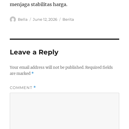
menjaga stabilitas harga.
A
P
C
Bella
June 12, 2026
Berita
u
o
a
t
s
t
h
t
e
o
e
g
r
d
o
Leave a Reply
o
r
n
i
e
Your email address will not be published.
Required fields
s
are marked
*
COMMENT
*