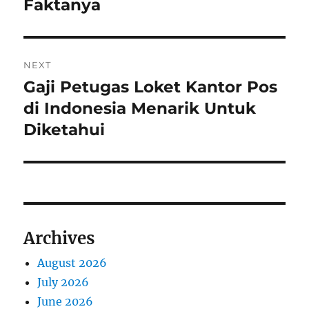
Faktanya
t
v
i
n
o
NEXT
a
u
Gaji Petugas Loket Kantor Pos
N
s
v
e
di Indonesia Menarik Untuk
p
x
i
Diketahui
o
t
s
g
p
t
o
a
:
s
t
t
Archives
:
i
August 2026
o
July 2026
n
June 2026