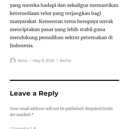
yang mereka hadapi dan sekaligus memastikan
ketersediaan telur yang terjangkau bagi
masyarakat. Kementan terus berupaya untuk
menciptakan pasar yang lebih stabil guna
mendukung pemulihan sektor peternakan di
Indonesia.
A
P
C
Bella
May 9, 2026
Berita
u
o
a
t
s
t
h
t
e
o
e
g
r
d
o
Leave a Reply
o
r
n
i
e
Your email address will not be published.
Required fields
s
are marked
*
COMMENT
*