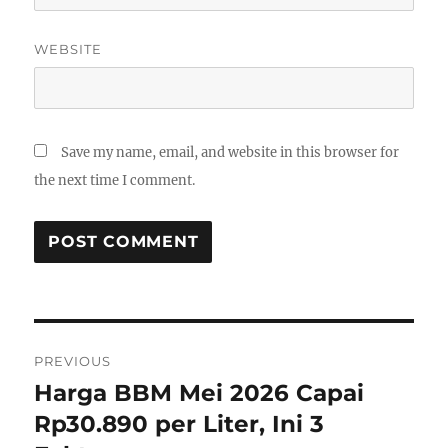
WEBSITE
Save my name, email, and website in this browser for
the next time I comment.
P
PREVIOUS
o
Harga BBM Mei 2026 Capai
P
r
Rp30.890 per Liter, Ini 3
s
e