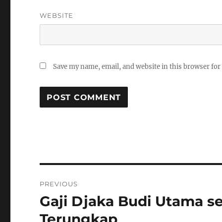
WEBSITE
Save my name, email, and website in this browser for
P
PREVIOUS
o
Gaji Djaka Budi Utama se
P
r
s
Terungkap