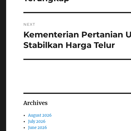
e
t
v
i
n
NEXT
o
a
Kementerian Pertanian 
N
u
e
Stabilkan Harga Telur
s
v
x
p
i
t
o
p
s
g
o
t
a
s
:
t
t
:
Archives
i
August 2026
o
July 2026
June 2026