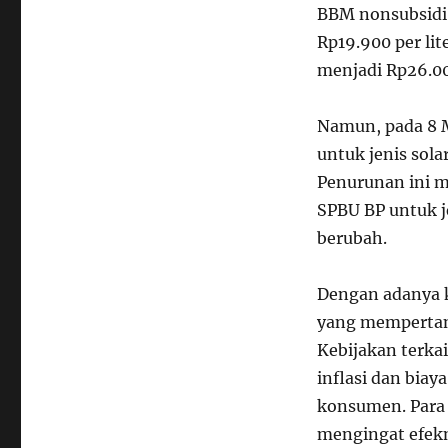
s
BBM nonsubsidi
Rp19.900 per li
menjadi Rp26.00
Namun, pada 8 
untuk jenis sola
Penurunan ini m
SPBU BP untuk je
berubah.
Dengan adanya k
yang mempertany
Kebijakan terka
inflasi dan biay
konsumen. Para 
mengingat efek