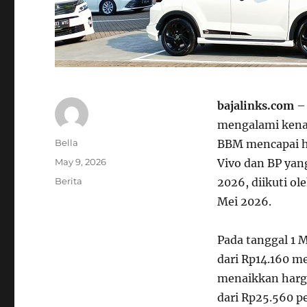
bajalinks.com
– 
mengalami kenai
A
Bella
BBM mencapai ha
u
P
May 9, 2026
Vivo dan BP yan
t
o
C
Berita
2026, diikuti o
h
s
a
o
Mei 2026.
t
t
r
e
e
d
g
Pada tanggal 1 
o
o
dari Rp14.160 me
n
r
menaikkan harga
i
e
dari Rp25.560 p