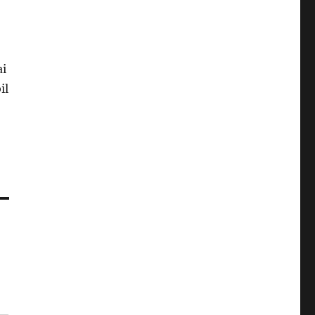
ai
il