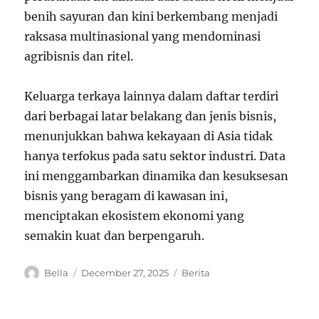
benih sayuran dan kini berkembang menjadi
raksasa multinasional yang mendominasi
agribisnis dan ritel.
Keluarga terkaya lainnya dalam daftar terdiri
dari berbagai latar belakang dan jenis bisnis,
menunjukkan bahwa kekayaan di Asia tidak
hanya terfokus pada satu sektor industri. Data
ini menggambarkan dinamika dan kesuksesan
bisnis yang beragam di kawasan ini,
menciptakan ekosistem ekonomi yang
semakin kuat dan berpengaruh.
A
P
C
Bella
December 27, 2025
Berita
u
o
a
t
s
t
h
t
e