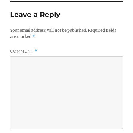
o
e
g
r
d
o
Leave a Reply
o
r
n
i
e
Your email address will not be published.
Required fields
s
are marked
*
COMMENT
*