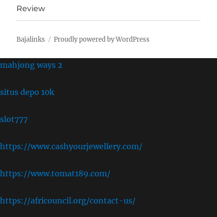
Review
Bajalinks
Proudly powered by WordPress
mahjong ways 2
situs depo 10k
slot777
https://www.cashyourjewellery.com/
https://www.tomat189.com/
https://africouncil.org/contact-us/