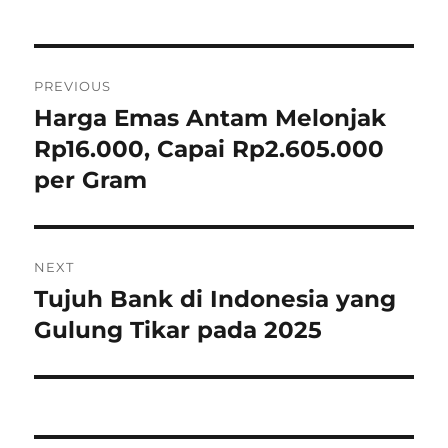
P
PREVIOUS
o
Harga Emas Antam Melonjak
P
r
Rp16.000, Capai Rp2.605.000
s
e
per Gram
t
v
i
n
o
NEXT
a
u
Tujuh Bank di Indonesia yang
N
s
v
e
Gulung Tikar pada 2025
p
x
i
o
t
s
g
p
t
o
a