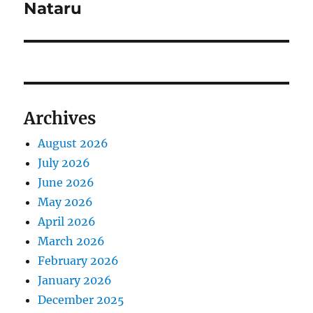
x
i
Nataru
o
t
s
g
p
t
o
a
:
s
t
t
Archives
:
i
August 2026
o
July 2026
n
June 2026
May 2026
April 2026
March 2026
February 2026
January 2026
December 2025