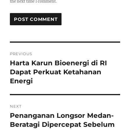
the next time I comment.
P
PREVIOUS
o
Harta Karun Bioenergi di RI
P
r
Dapat Perkuat Ketahanan
s
e
Energi
t
v
i
n
o
NEXT
a
u
Penanganan Longsor Medan-
N
s
v
e
Beratagi Dipercepat Sebelum
p