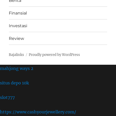
Berita
Finansial
Investasi
Review
Bajalinks
Proudly powered by WordPress
mahjong ways 2
situs depo 10k
slot777
https://www.cashyourjewellery.com/