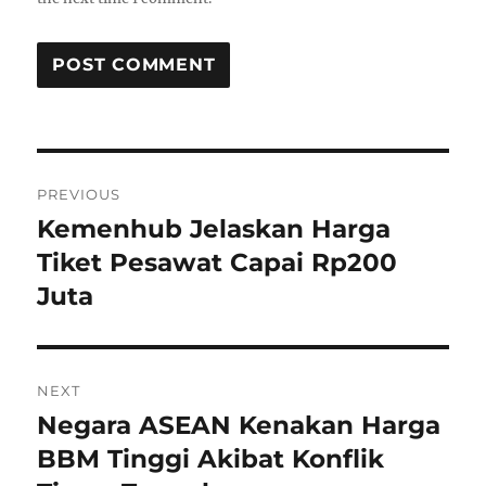
P
PREVIOUS
o
Kemenhub Jelaskan Harga
P
r
Tiket Pesawat Capai Rp200
s
e
Juta
t
v
i
n
o
NEXT
a
u
Negara ASEAN Kenakan Harga
N
s
v
e
BBM Tinggi Akibat Konflik
p
x