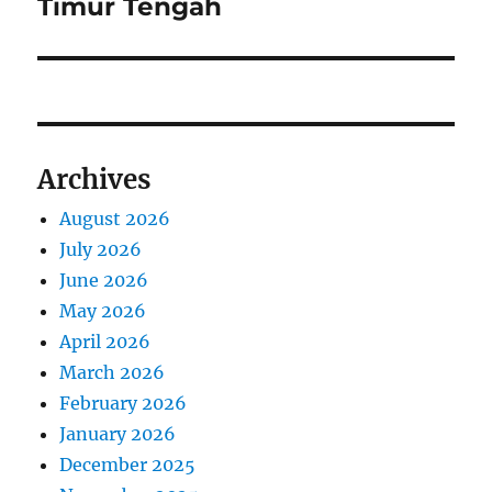
i
Timur Tengah
o
t
s
g
p
t
o
a
:
s
t
t
Archives
:
i
August 2026
o
July 2026
n
June 2026
May 2026
April 2026
March 2026
February 2026
January 2026
December 2025