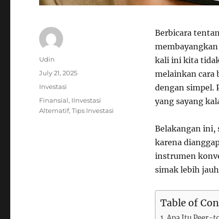
Berbicara tenta
membayangkan p
Author
Udin
kali ini kita t
Posted
July 21, 2025
melainkan cara
on
Categories
Investasi
dengan simpel. P
Tags
Finansial
,
IInvestasi
yang sayang kal
Alternatif
,
Tips Investasi
Belakangan ini,
karena diangga
instrumen konve
simak lebih jauh
Table of Con
Apa Itu Peer-t