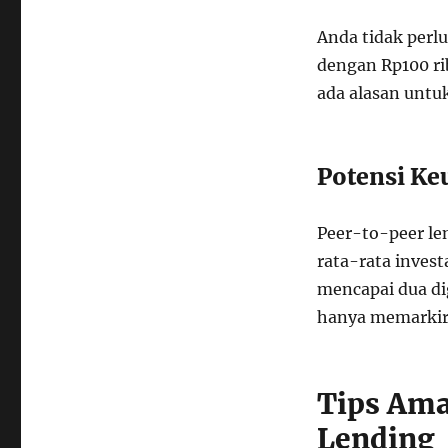
Anda tidak perl
dengan Rp100 rib
ada alasan untu
Potensi Ke
Peer-to-peer le
rata-rata invest
mencapai dua di
hanya memarkir 
Tips Ama
Lending