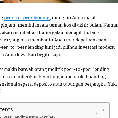
ng
peer-to-peer lending
, mungkin Anda masih
injam-meminjam ala teman kos di akhir bulan. Namun
idak akan membahas drama galau menagih hutang,
 baru yang bisa membantu Anda mendapatkan cuan
eer-to-peer lending kini jadi pilihan investasi modern
au Anda lewatkan begitu saja.
 semakin banyak orang melirik peer-to-peer lending
p bisa memberikan keuntungan menarik dibanding
nsional seperti deposito atau tabungan berjangka. Yuk,
!
tents
o-Peer Lending yang Populer?