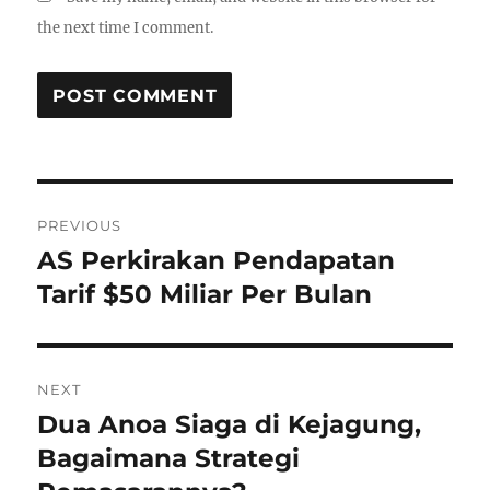
the next time I comment.
P
PREVIOUS
o
AS Perkirakan Pendapatan
P
r
Tarif $50 Miliar Per Bulan
s
e
t
v
i
n
NEXT
o
Dua Anoa Siaga di Kejagung,
N
a
u
e
Bagaimana Strategi
s
v
x