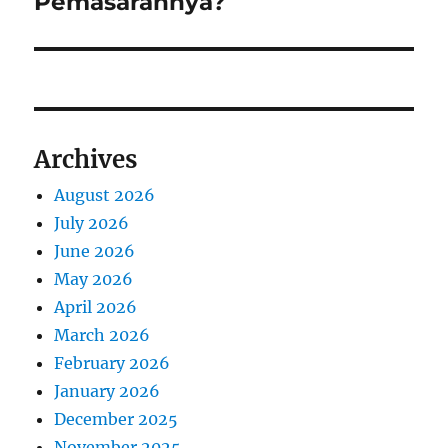
Pemasarannya?
p
t
i
o
p
s
g
o
t
s
a
:
t
Archives
t
:
August 2026
i
July 2026
o
June 2026
May 2026
n
April 2026
March 2026
February 2026
January 2026
December 2025
November 2025