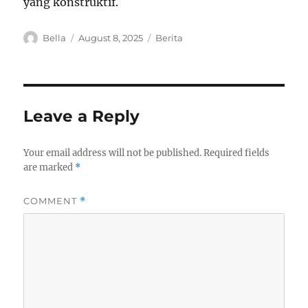
yang konstruktif.
A
P
C
Bella
August 8, 2025
Berita
u
o
a
t
s
t
h
t
e
o
e
g
r
d
o
Leave a Reply
o
r
n
i
e
Your email address will not be published.
Required fields
s
are marked
*
COMMENT
*