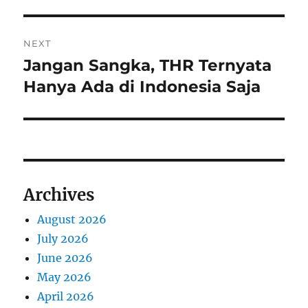
i
n
o
NEXT
a
u
Jangan Sangka, THR Ternyata
N
s
v
e
Hanya Ada di Indonesia Saja
p
x
i
o
t
s
g
p
t
o
a
:
s
Archives
t
t
:
August 2026
i
July 2026
o
June 2026
May 2026
n
April 2026