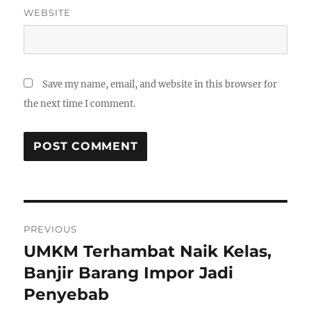
WEBSITE
Save my name, email, and website in this browser for
the next time I comment.
P
PREVIOUS
o
UMKM Terhambat Naik Kelas,
P
r
Banjir Barang Impor Jadi
s
e
Penyebab
t
v