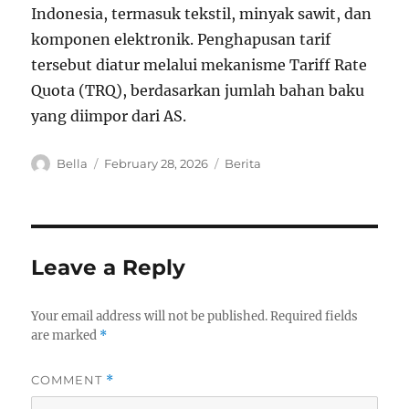
Indonesia, termasuk tekstil, minyak sawit, dan
komponen elektronik. Penghapusan tarif
tersebut diatur melalui mekanisme Tariff Rate
Quota (TRQ), berdasarkan jumlah bahan baku
yang diimpor dari AS.
A
P
C
Bella
February 28, 2026
Berita
u
o
a
t
s
t
h
t
e
o
e
g
r
d
o
Leave a Reply
o
r
n
i
e
Your email address will not be published.
Required fields
s
are marked
*
COMMENT
*