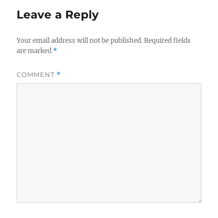
r
d
o
Leave a Reply
o
r
n
i
e
Your email address will not be published.
Required fields
s
are marked
*
COMMENT
*