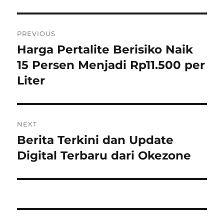
P
PREVIOUS
o
Harga Pertalite Berisiko Naik
P
r
15 Persen Menjadi Rp11.500 per
s
e
Liter
t
v
i
n
o
NEXT
a
u
Berita Terkini dan Update
N
s
v
e
Digital Terbaru dari Okezone
p
x
i
o
t
s
g
p
t
o
a
:
s