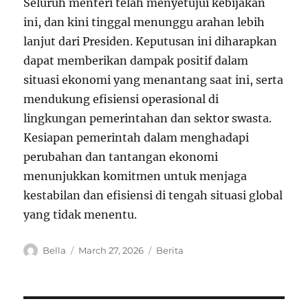
Seluruh menteri telah menyetujui kebijakan
ini, dan kini tinggal menunggu arahan lebih
lanjut dari Presiden. Keputusan ini diharapkan
dapat memberikan dampak positif dalam
situasi ekonomi yang menantang saat ini, serta
mendukung efisiensi operasional di
lingkungan pemerintahan dan sektor swasta.
Kesiapan pemerintah dalam menghadapi
perubahan dan tantangan ekonomi
menunjukkan komitmen untuk menjaga
kestabilan dan efisiensi di tengah situasi global
yang tidak menentu.
A
P
C
Bella
March 27, 2026
Berita
u
o
a
t
s
t
h
t
e
o
e
g