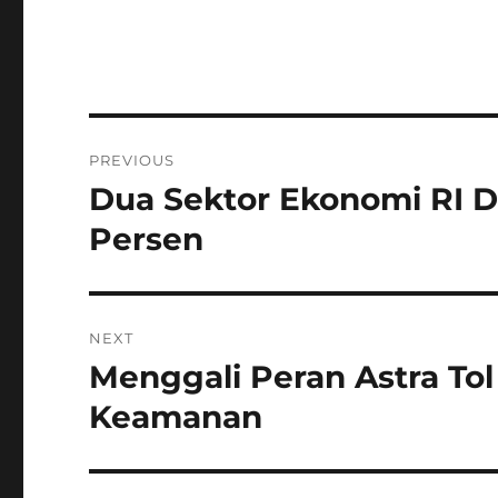
Post
PREVIOUS
navigation
Dua Sektor Ekonomi RI 
Previous
post:
Persen
NEXT
Menggali Peran Astra Tol
Next
post:
Keamanan