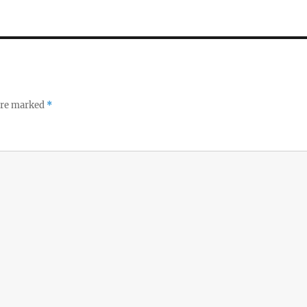
 are marked
*