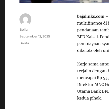
bajalinks.com
– 
multifinance di
Author
Bella
pendanaan tamba
Posted
September 12, 2025
BPD Kalsel. Pen
on
Categories
Berita
pembiayaan syar
dikelola oleh un
Kerja sama anta
terjalin dengan 
mencapai Rp 533
Direktur MNC Gu
Utama Bank BPD 
kedua pihak.