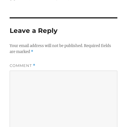
u
o
a
t
s
t
h
t
e
o
e
g
r
d
o
Leave a Reply
o
r
n
i
e
Your email address will not be published.
Required fields
s
are marked
*
COMMENT
*