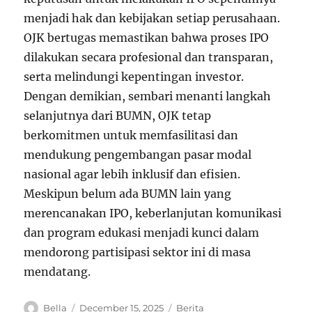
menjadi hak dan kebijakan setiap perusahaan.
OJK bertugas memastikan bahwa proses IPO
dilakukan secara profesional dan transparan,
serta melindungi kepentingan investor.
Dengan demikian, sembari menanti langkah
selanjutnya dari BUMN, OJK tetap
berkomitmen untuk memfasilitasi dan
mendukung pengembangan pasar modal
nasional agar lebih inklusif dan efisien.
Meskipun belum ada BUMN lain yang
merencanakan IPO, keberlanjutan komunikasi
dan program edukasi menjadi kunci dalam
mendorong partisipasi sektor ini di masa
mendatang.
A
P
C
Bella
December 15, 2025
Berita