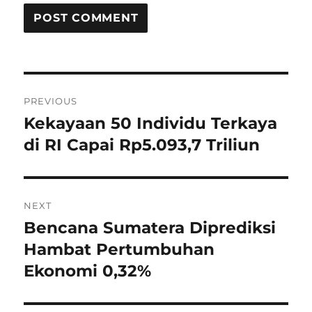
P
PREVIOUS
o
Kekayaan 50 Individu Terkaya
P
r
di RI Capai Rp5.093,7 Triliun
s
e
t
v
i
n
NEXT
o
Bencana Sumatera Diprediksi
N
a
u
e
Hambat Pertumbuhan
s
v
x
Ekonomi 0,32%
p
t
i
o
p