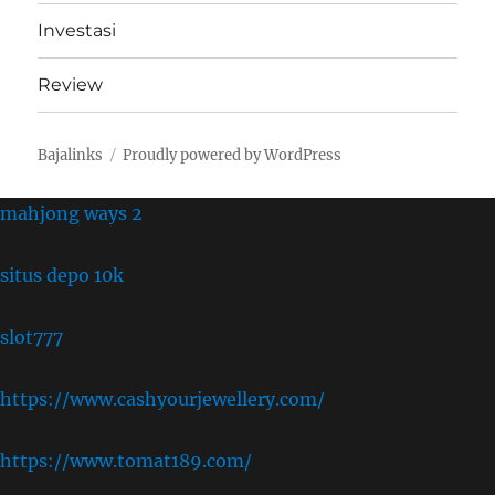
Investasi
Review
Bajalinks
Proudly powered by WordPress
mahjong ways 2
situs depo 10k
slot777
https://www.cashyourjewellery.com/
https://www.tomat189.com/