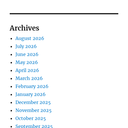
s
g
o
t
s
a
:
t
Archives
t
:
August 2026
i
July 2026
o
June 2026
May 2026
n
April 2026
March 2026
February 2026
January 2026
December 2025
November 2025
October 2025
September 2025