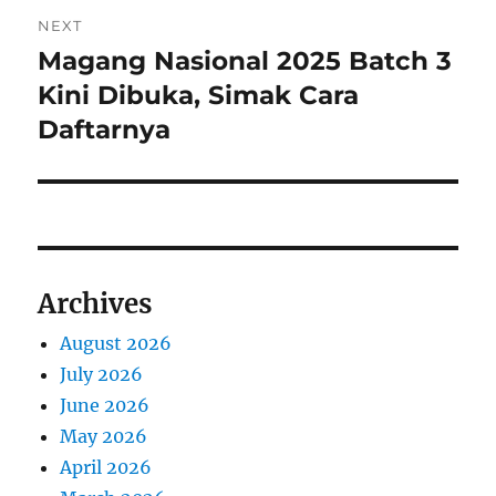
o
NEXT
a
u
Magang Nasional 2025 Batch 3
N
s
v
e
Kini Dibuka, Simak Cara
p
x
i
Daftarnya
o
t
s
g
p
t
o
a
:
s
t
t
Archives
:
i
August 2026
o
July 2026
n
June 2026
May 2026
April 2026