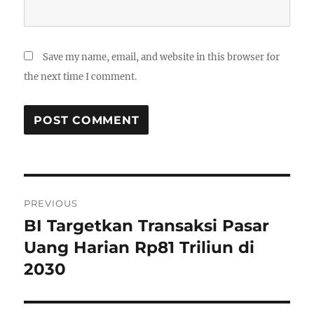
Save my name, email, and website in this browser for
the next time I comment.
P
PREVIOUS
o
BI Targetkan Transaksi Pasar
P
r
Uang Harian Rp81 Triliun di
s
e
2030
t
v
i
n