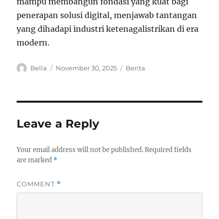
mampu membangun fondasi yang kuat bagi
penerapan solusi digital, menjawab tantangan
yang dihadapi industri ketenagalistrikan di era
modern.
A
P
C
Bella
November 30, 2025
Berita
u
o
a
t
s
t
h
t
e
o
e
g
r
d
o
Leave a Reply
o
r
n
i
e
Your email address will not be published.
Required fields
s
are marked
*
COMMENT
*