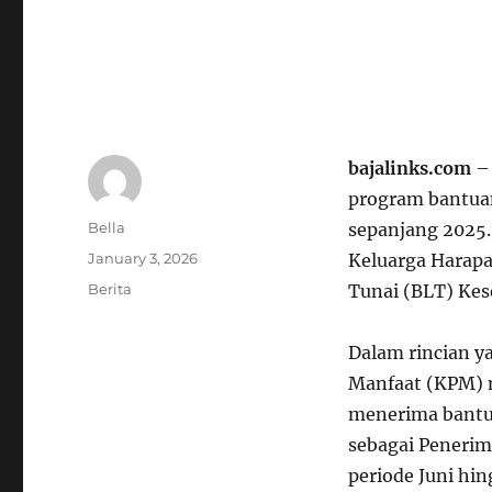
bajalinks.com
– 
program bantua
Author
Bella
sepanjang 2025
Posted
January 3, 2026
Keluarga Harap
on
Categories
Berita
Tunai (BLT) Kes
Dalam rincian y
Manfaat (KPM) m
menerima bantua
sebagai Penerim
periode Juni hin