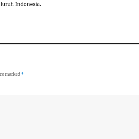
eluruh Indonesia.
 are marked
*