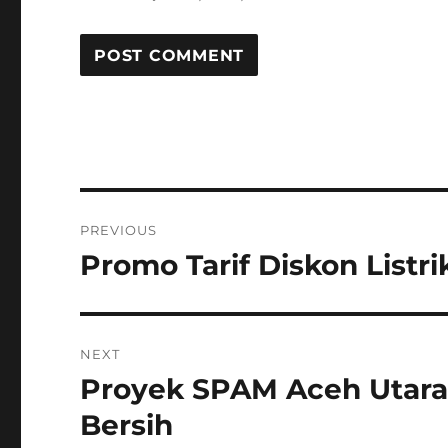
Post
PREVIOUS
navigation
Promo Tarif Diskon Listr
Previous
post:
NEXT
Proyek SPAM Aceh Utara
Next
post:
Bersih