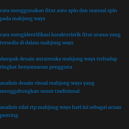
cara menggunakan fitur auto spin dan manual spin
pada mahjong ways
cara mengidentifikasi karakteristik fitur utama yang
tersedia di dalam mahjong ways
dampak desain antarmuka mahjong ways terhadap
tingkat kenyamanan pengguna
analisis desain visual mahjong ways yang
menggabungkan unsur tradisional
analisis nilai rtp mahjong ways hari ini sebagai acuan
penting