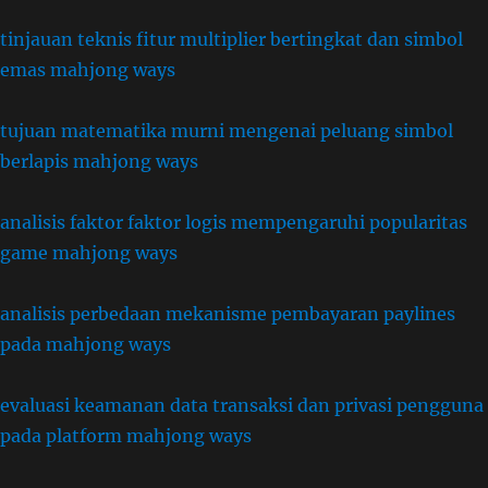
tinjauan teknis fitur multiplier bertingkat dan simbol
emas mahjong ways
tujuan matematika murni mengenai peluang simbol
berlapis mahjong ways
analisis faktor faktor logis mempengaruhi popularitas
game mahjong ways
analisis perbedaan mekanisme pembayaran paylines
pada mahjong ways
evaluasi keamanan data transaksi dan privasi pengguna
pada platform mahjong ways