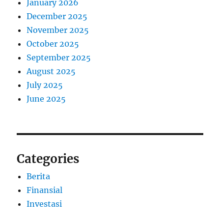
January 2026
December 2025
November 2025
October 2025
September 2025
August 2025
July 2025
June 2025
Categories
Berita
Finansial
Investasi