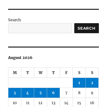
Search
SEARCH
August 2026
M
T
W
T
F
S
S
1
2
3
4
5
6
7
8
9
10
11
12
13
14
15
16