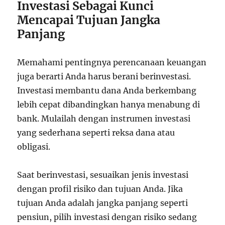
Investasi Sebagai Kunci
Mencapai Tujuan Jangka
Panjang
Memahami pentingnya perencanaan keuangan
juga berarti Anda harus berani berinvestasi.
Investasi membantu dana Anda berkembang
lebih cepat dibandingkan hanya menabung di
bank. Mulailah dengan instrumen investasi
yang sederhana seperti reksa dana atau
obligasi.
Saat berinvestasi, sesuaikan jenis investasi
dengan profil risiko dan tujuan Anda. Jika
tujuan Anda adalah jangka panjang seperti
pensiun, pilih investasi dengan risiko sedang