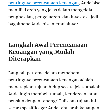
pentingnya perencanaan keuangan
, Anda bisa
memiliki arah yang jelas dalam mengelola
penghasilan, pengeluaran, dan investasi. Jadi,
bagaimana Anda bisa memulainya?
Langkah Awal Perencanaan
Keuangan yang Mudah
Diterapkan
Langkah pertama dalam memahami
pentingnya perencanaan keuangan adalah
menetapkan tujuan hidup secara jelas. Apakah
Anda ingin membeli rumah, kendaraan, atau
pensiun dengan tenang? Tuliskan tujuan ini
secara spesifik agar Anda tahu arah keuangan