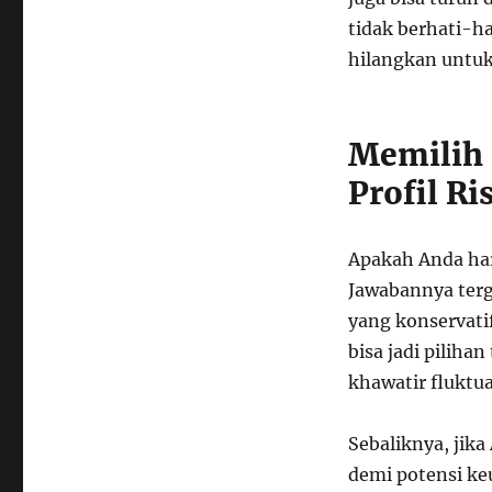
tidak berhati-h
hilangkan untuk 
Memilih 
Profil Ri
Apakah Anda ha
Jawabannya terga
yang konservati
bisa jadi piliha
khawatir fluktua
Sebaliknya, jik
demi potensi ke