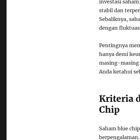
investasi saham
stabil dan terpe
Sebaliknya, sah
dengan fluktuasi
Pentingnya mem
hanya demi keunt
masing-masing s
Anda ketahui s
Kriteria
Chip
Saham blue chip 
berpengalaman.