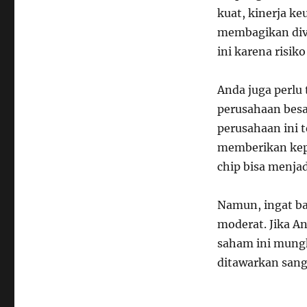
kuat, kinerja ke
membagikan divi
ini karena risik
Anda juga perlu 
perusahaan besa
perusahaan ini 
memberikan kepe
chip bisa menjad
Namun, ingat b
moderat. Jika A
saham ini mungk
ditawarkan sanga