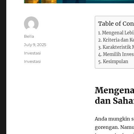
Table of Con
Mengenal Lebi
Author
Bella
Kriteria dan 
Posted
July 9, 2025
Karakteristik
on
Categories
Investasi
Memilih Invest
Tags
Investasi
Kesimpulan
Mengenal
dan Sah
Anda mungkin se
gorengan. Namu