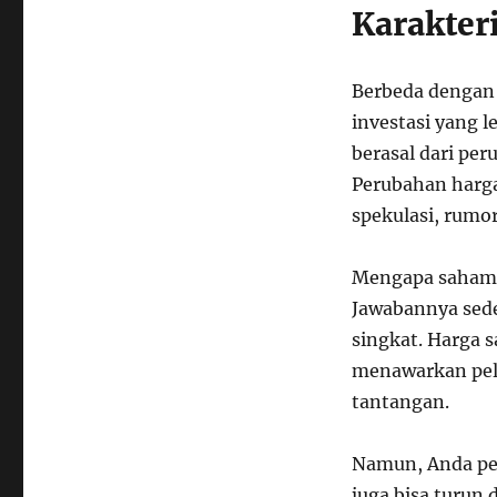
Karakter
Berbeda dengan
investasi yang 
berasal dari per
Perubahan harga
spekulasi, rumor
Mengapa saham g
Jawabannya sede
singkat. Harga s
menawarkan pel
tantangan.
Namun, Anda per
juga bisa turun 