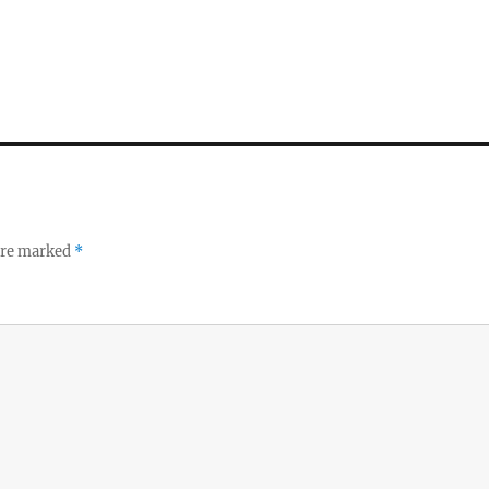
 are marked
*