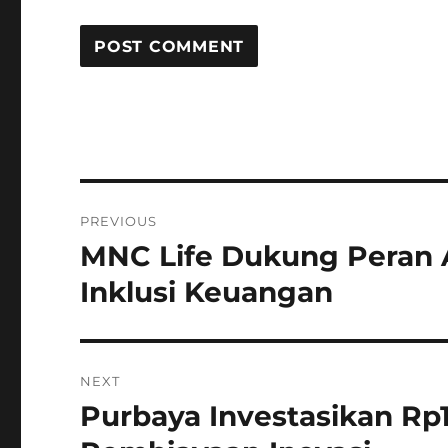
Post
PREVIOUS
navigation
MNC Life Dukung Peran 
Previous
post:
Inklusi Keuangan
NEXT
Purbaya Investasikan Rp10
Next
post: