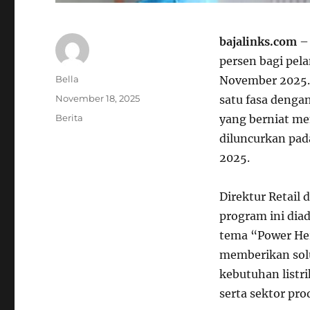
bajalinks.com
– 
persen bagi pel
Author
Bella
November 2025. 
Posted
November 18, 2025
satu fasa denga
on
Categories
Berita
yang berniat me
diluncurkan pad
2025.
Direktur Retail
program ini dia
tema “Power Her
memberikan solu
kebutuhan listr
serta sektor pro