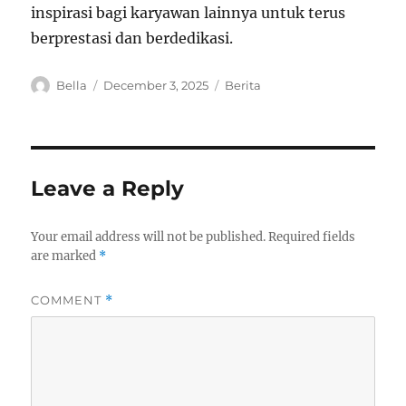
inspirasi bagi karyawan lainnya untuk terus
berprestasi dan berdedikasi.
A
P
C
Bella
December 3, 2025
Berita
u
o
a
t
s
t
h
t
e
o
e
g
r
d
o
Leave a Reply
o
r
n
i
e
Your email address will not be published.
Required fields
s
are marked
*
COMMENT
*