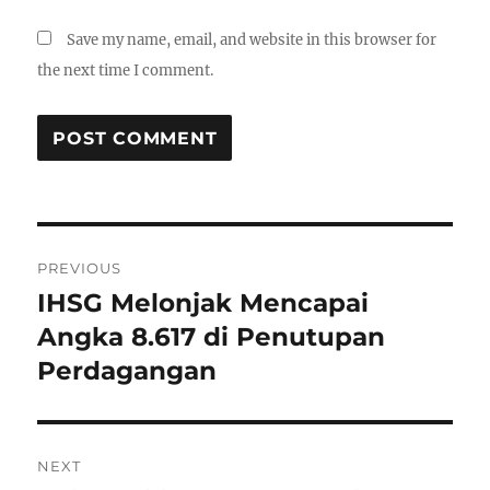
Save my name, email, and website in this browser for
the next time I comment.
P
PREVIOUS
o
IHSG Melonjak Mencapai
P
r
Angka 8.617 di Penutupan
s
e
Perdagangan
t
v
i
n
o
NEXT
a
u