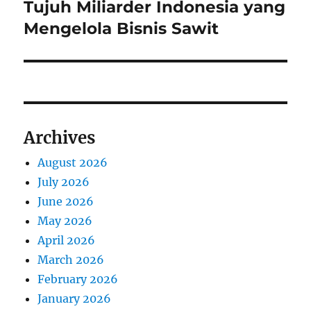
Tujuh Miliarder Indonesia yang
N
s
v
e
Mengelola Bisnis Sawit
p
x
i
o
t
s
g
p
t
o
a
:
s
Archives
t
t
:
August 2026
i
July 2026
o
June 2026
May 2026
n
April 2026
March 2026
February 2026
January 2026