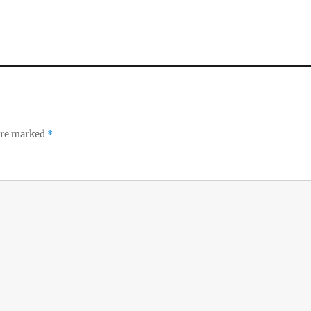
 are marked
*