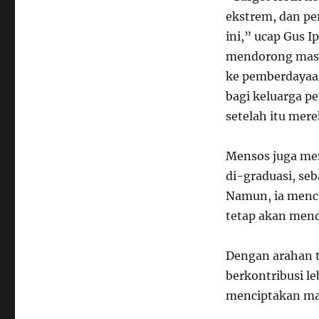
ekstrem, dan p
ini,” ucap Gus 
mendorong masya
ke pemberdayaan
bagi keluarga 
setelah itu mere
Mensos juga men
di-graduasi, se
Namun, ia menca
tetap akan mend
Dengan arahan 
berkontribusi l
menciptakan mas