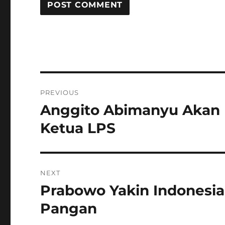
Post
PREVIOUS
navigation
Anggito Abimanyu Akan P
Previous
post:
Ketua LPS
NEXT
Prabowo Yakin Indonesi
Next
post:
Pangan