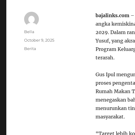
bajalinks.com
– 
angka kemiskina
Author
Bella
2029. Dalam rang
Posted
October 9, 2025
Yusuf, yang akr
on
Categories
Berita
Program Keluarg
terarah.
Gus Ipul mengu
proses pengenta
Rumah Makan Tor
menegaskan bah
menurunkan tin
masyarakat.
“Target lebih k