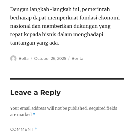
Dengan langkah-langkah ini, pemerintah
berharap dapat memperkuat fondasi ekonomi
nasional dan memberikan dukungan yang
tepat kepada bisnis dalam menghadapi
tantangan yang ada.
A
P
C
Bella
October 26, 2025
Berita
u
o
a
t
s
t
h
t
e
o
e
g
r
d
o
Leave a Reply
o
r
n
i
e
Your email address will not be published.
Required fields
s
are marked
*
COMMENT
*