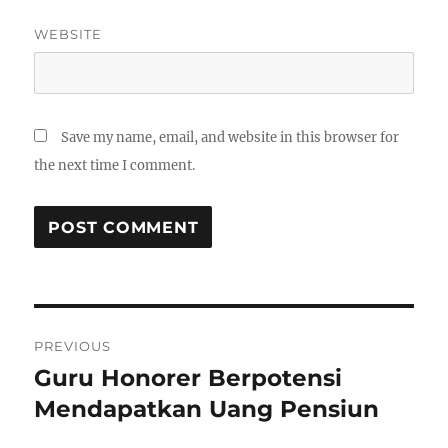
WEBSITE
Save my name, email, and website in this browser for
the next time I comment.
P
PREVIOUS
o
Guru Honorer Berpotensi
P
r
Mendapatkan Uang Pensiun
s
e