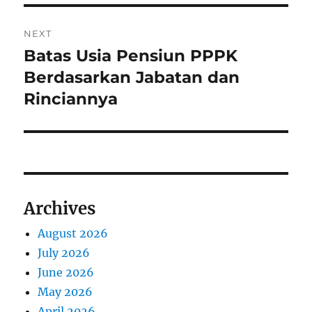
t
v
i
n
NEXT
o
Batas Usia Pensiun PPPK
N
a
u
e
Berdasarkan Jabatan dan
s
v
x
Rinciannya
p
t
i
o
p
s
g
o
t
s
a
:
t
Archives
t
:
August 2026
i
July 2026
o
June 2026
May 2026
n
April 2026