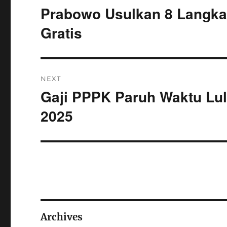
navigation
Prabowo Usulkan 8 Langka
Previous
post:
Gratis
NEXT
Gaji PPPK Paruh Waktu Lu
Next
post:
2025
Archives