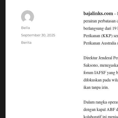
– 
bajalinks.com
perairan perbatasan 
Author
berlangsung dari 19
Bella
Posted
Perikanan (KKP) ser
September 30, 2025
on
Categories
Perikanan Australi
Berita
Direktur Jenderal 
Saksono, menegaskan
forum IAFSF yang be
difokuskan pada wila
ikan tanpa izin.
Dalam rangka operas
dengan kapal ABF da
kolaboratif ini men