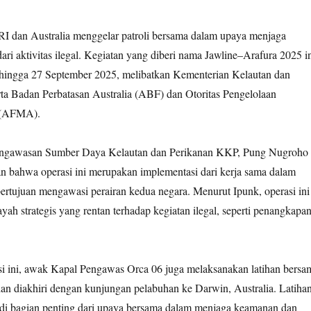
RI dan Australia menggelar patroli bersama dalam upaya menjaga
dari aktivitas ilegal. Kegiatan yang diberi nama Jawline–Arafura 2025 i
 hingga 27 September 2025, melibatkan Kementerian Kelautan dan
ta Badan Perbatasan Australia (ABF) dan Otoritas Pengelolaan
a (AFMA).
Pengawasan Sumber Daya Kelautan dan Perikanan KKP, Pung Nugroho
 bahwa operasi ini merupakan implementasi dari kerja sama dalam
rtujuan mengawasi perairan kedua negara. Menurut Ipunk, operasi ini
yah strategis yang rentan terhadap kegiatan ilegal, seperti penangkapa
i ini, awak Kapal Pengawas Orca 06 juga melaksanakan latihan bersa
n diakhiri dengan kunjungan pelabuhan ke Darwin, Australia. Latiha
jadi bagian penting dari upaya bersama dalam menjaga keamanan dan