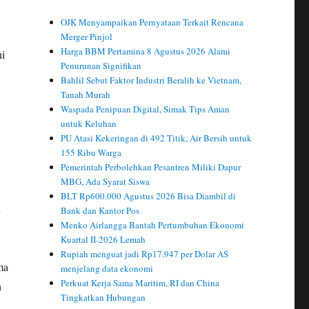
OJK Menyampaikan Pernyataan Terkait Rencana
Merger Pinjol
Harga BBM Pertamina 8 Agustus 2026 Alami
ni
Penurunan Signifikan
Bahlil Sebut Faktor Industri Beralih ke Vietnam,
Tanah Murah
Waspada Penipuan Digital, Simak Tips Aman
untuk Keluhan
PU Atasi Kekeringan di 492 Titik, Air Bersih untuk
155 Ribu Warga
Pemerintah Perbolehkan Pesantren Miliki Dapur
MBG, Ada Syarat Siswa
BLT Rp600.000 Agustus 2026 Bisa Diambil di
n
Bank dan Kantor Pos
Menko Airlangga Bantah Pertumbuhan Ekonomi
Kuartal II-2026 Lemah
Rupiah menguat jadi Rp17.947 per Dolar AS
ma
menjelang data ekonomi
Perkuat Kerja Sama Maritim, RI dan China
n
Tingkatkan Hubungan