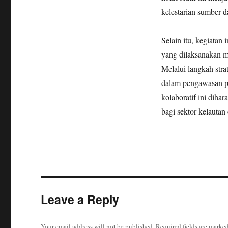
kelestarian sumber d
Selain itu, kegiatan
yang dilaksanakan 
Melalui langkah str
dalam pengawasan pe
kolaboratif ini diha
bagi sektor kelautan
Leave a Reply
Your email address will not be published.
Required fields are marke