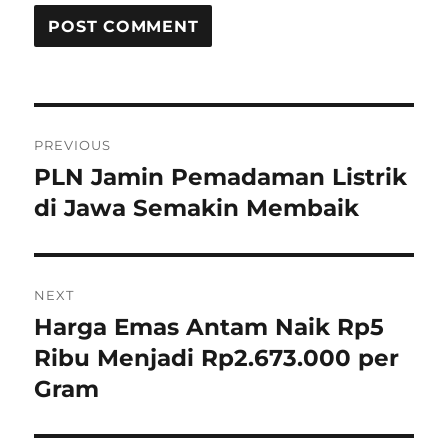
P
PREVIOUS
o
PLN Jamin Pemadaman Listrik
P
r
di Jawa Semakin Membaik
s
e
t
v
i
n
NEXT
o
Harga Emas Antam Naik Rp5
N
a
u
e
Ribu Menjadi Rp2.673.000 per
s
v
x
Gram
p
t
i
o
p