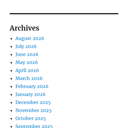
s
g
o
t
s
a
:
t
Archives
t
:
August 2026
i
July 2026
o
June 2026
May 2026
n
April 2026
March 2026
February 2026
January 2026
December 2025
November 2025
October 2025
September 2025