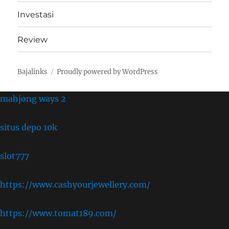
Investasi
Review
Bajalinks
Proudly powered by WordPress
mahjong ways 2
situs depo 10k
slot777
https://www.cashyourjewellery.com/
https://www.tomat189.com/