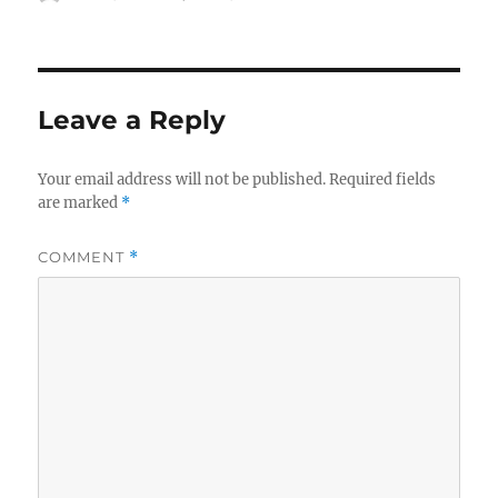
u
o
a
t
s
t
h
t
e
o
e
g
r
d
o
Leave a Reply
o
r
n
i
e
Your email address will not be published.
Required fields
s
are marked
*
COMMENT
*