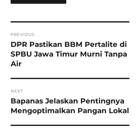
P
PREVIOUS
o
DPR Pastikan BBM Pertalite di
P
r
SPBU Jawa Timur Murni Tanpa
s
e
Air
t
v
i
n
o
NEXT
a
u
Bapanas Jelaskan Pentingnya
N
s
v
e
Mengoptimalkan Pangan Lokal
p
x
i
o
t
s
g
p