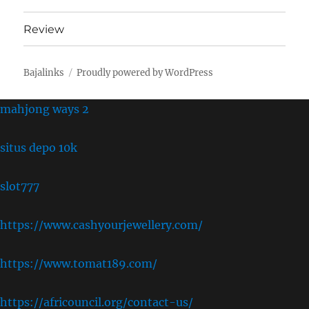
Review
Bajalinks
Proudly powered by WordPress
mahjong ways 2
situs depo 10k
slot777
https://www.cashyourjewellery.com/
https://www.tomat189.com/
https://africouncil.org/contact-us/