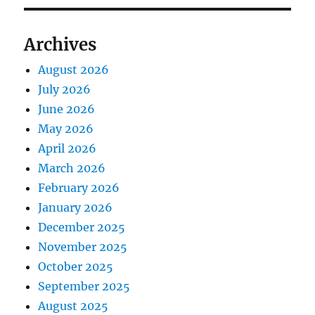
t
o
a
:
s
Archives
t
t
:
August 2026
i
July 2026
o
June 2026
May 2026
n
April 2026
March 2026
February 2026
January 2026
December 2025
November 2025
October 2025
September 2025
August 2025