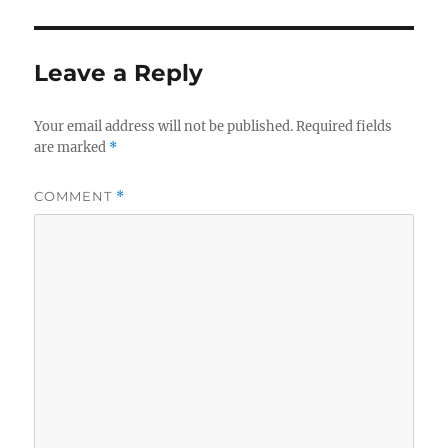
t
s
t
h
t
e
o
e
g
r
d
o
Leave a Reply
o
r
n
i
e
Your email address will not be published.
Required fields
s
are marked
*
COMMENT
*