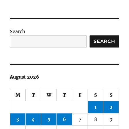
Search
SEARCH
August 2026
M
T
W
T
F
S
S
1
2
3
4
5
6
7
8
9