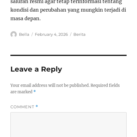
saluran resmi agar tetap terinformasi tentang
kondisi dan perubahan yang mungkin terjadi di
masa depan.
A
P
C
Bella
February 4, 2026
Berita
u
o
a
t
s
t
h
t
e
o
e
g
r
d
o
Leave a Reply
o
r
n
i
e
Your email address will not be published.
Required fields
s
are marked
*
COMMENT
*