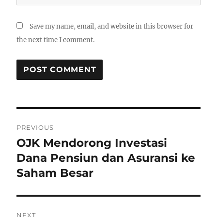
Save my name, email, and website in this browser for
the next time I comment.
P
PREVIOUS
o
OJK Mendorong Investasi
P
r
Dana Pensiun dan Asuransi ke
s
e
Saham Besar
t
v
i
n
o
NEXT