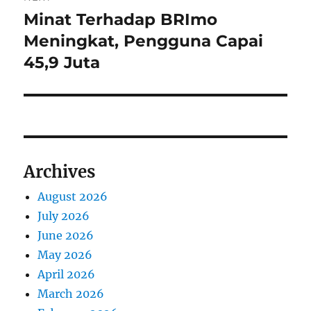
a
u
Minat Terhadap BRImo
N
s
v
e
Meningkat, Pengguna Capai
p
x
i
45,9 Juta
o
t
s
g
p
t
o
a
:
s
t
t
Archives
:
i
August 2026
o
July 2026
n
June 2026
May 2026
April 2026
March 2026