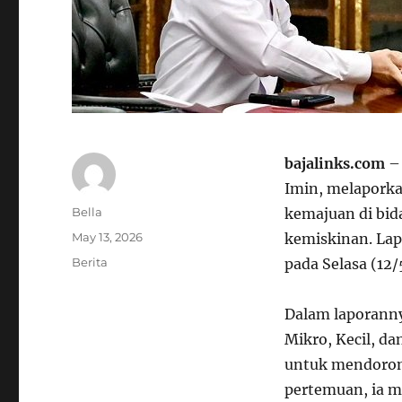
bajalinks.com
– 
Imin, melapork
Author
Bella
kemajuan di bi
Posted
May 13, 2026
kemiskinan. Lap
on
Categories
Berita
pada Selasa (12/
Dalam laporann
Mikro, Kecil, d
untuk mendoron
pertemuan, ia 