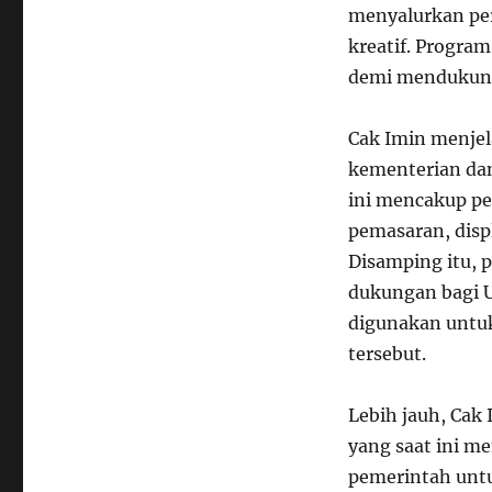
menyalurkan pe
kreatif. Progra
demi mendukung
Cak Imin menje
kementerian da
ini mencakup p
pemasaran, disp
Disamping itu,
dukungan bagi U
digunakan unt
tersebut.
Lebih jauh, Cak
yang saat ini m
pemerintah unt