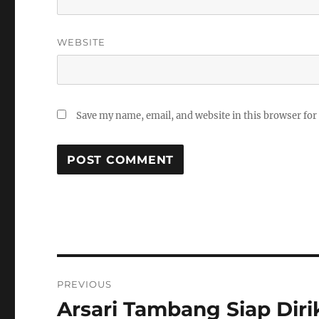
WEBSITE
Save my name, email, and website in this browser for
Post
PREVIOUS
navigation
Arsari Tambang Siap Diri
Previous