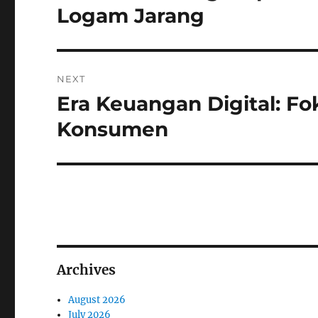
post:
Logam Jarang
NEXT
Era Keuangan Digital: F
Next
post:
Konsumen
Archives
August 2026
July 2026