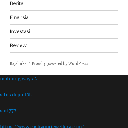
Berita
Finansial
Investasi
Review
Bajalinks
Proudly powered by WordPress
mahjong ways 2
situs depo 10k
slot777
https://www.cashyourjewellery.com/