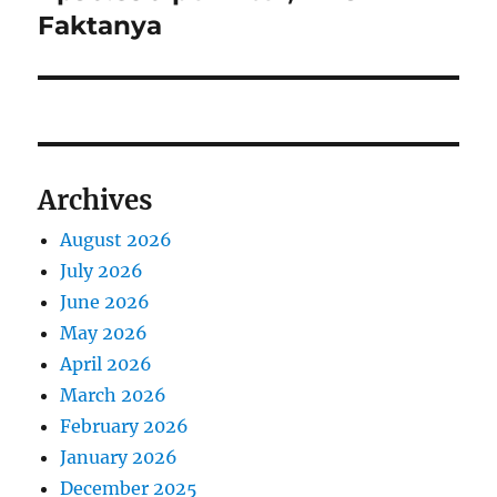
p
x
i
Faktanya
o
t
s
g
p
t
o
a
:
s
t
t
Archives
:
i
August 2026
o
July 2026
n
June 2026
May 2026
April 2026
March 2026
February 2026
January 2026
December 2025