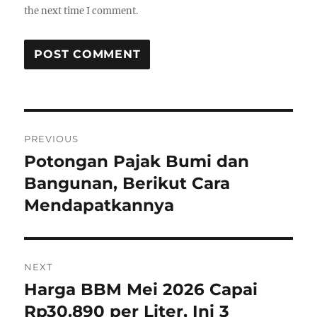
the next time I comment.
P
PREVIOUS
o
Potongan Pajak Bumi dan
P
r
Bangunan, Berikut Cara
s
e
Mendapatkannya
t
v
i
n
o
NEXT
a
u
Harga BBM Mei 2026 Capai
N
s
v
e
Rp30.890 per Liter, Ini 3