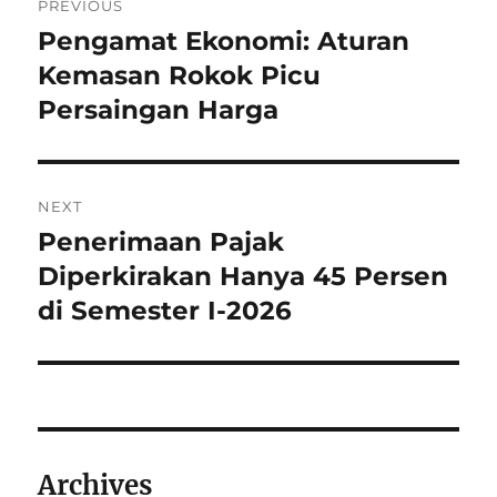
PREVIOUS
o
Pengamat Ekonomi: Aturan
P
r
Kemasan Rokok Picu
s
e
Persaingan Harga
t
v
i
n
o
NEXT
a
u
Penerimaan Pajak
N
s
v
e
Diperkirakan Hanya 45 Persen
p
x
i
di Semester I-2026
o
t
s
g
p
t
o
a
:
s
t
t
Archives
: