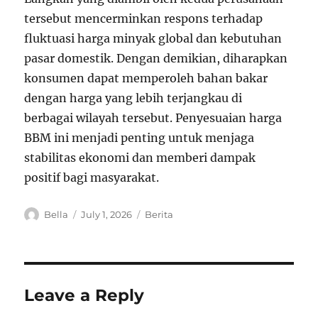
tersebut mencerminkan respons terhadap
fluktuasi harga minyak global dan kebutuhan
pasar domestik. Dengan demikian, diharapkan
konsumen dapat memperoleh bahan bakar
dengan harga yang lebih terjangkau di
berbagai wilayah tersebut. Penyesuaian harga
BBM ini menjadi penting untuk menjaga
stabilitas ekonomi dan memberi dampak
positif bagi masyarakat.
A
P
C
Bella
July 1, 2026
Berita
u
o
a
t
s
t
h
t
e
o
e
g
r
d
o
Leave a Reply
o
r