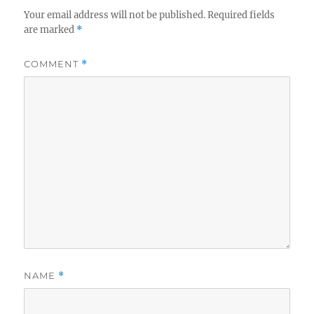
n
i
e
Your email address will not be published.
Required fields
s
are marked
*
COMMENT
*
NAME
*