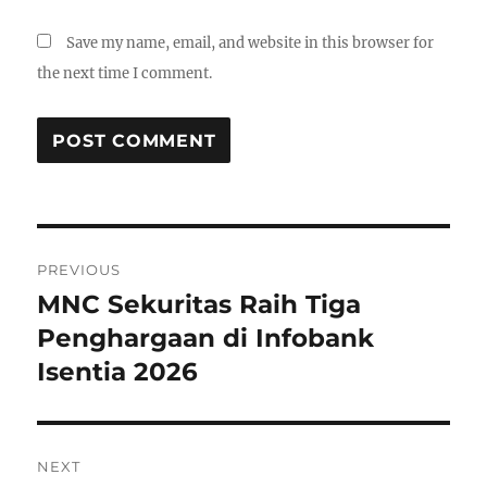
Save my name, email, and website in this browser for
the next time I comment.
P
PREVIOUS
o
MNC Sekuritas Raih Tiga
P
r
Penghargaan di Infobank
s
e
Isentia 2026
t
v
i
n
o
NEXT
a
u