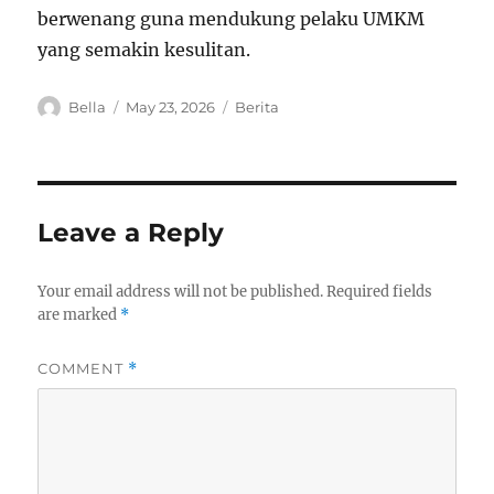
berwenang guna mendukung pelaku UMKM
yang semakin kesulitan.
A
P
C
Bella
May 23, 2026
Berita
u
o
a
t
s
t
h
t
e
o
e
g
r
d
o
Leave a Reply
o
r
n
i
e
Your email address will not be published.
Required fields
s
are marked
*
COMMENT
*