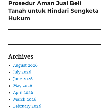
Prosedur Aman Jual Beli
N
s
v
e
Tanah untuk Hindari Sengketa
p
x
i
Hukum
o
t
s
g
p
t
o
a
:
s
t
t
Archives
:
i
August 2026
o
July 2026
n
June 2026
May 2026
April 2026
March 2026
February 2026