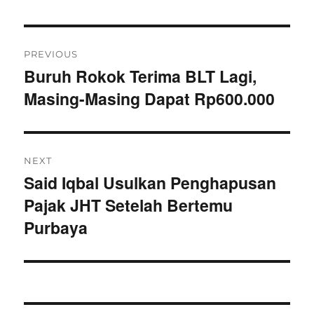
P
PREVIOUS
o
Buruh Rokok Terima BLT Lagi,
P
Masing-Masing Dapat Rp600.000
s
r
e
t
v
n
i
NEXT
o
Said Iqbal Usulkan Penghapusan
N
a
u
Pajak JHT Setelah Bertemu
e
v
s
x
Purbaya
p
t
i
o
p
g
s
o
t
s
a
: