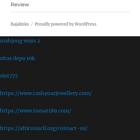
Review
Bajalinks
Proudly powered by WordPress
mahjong ways 2
situs depo 10k
slot777
https://www.cashyourjewellery.com/
https://www.tomat189.com/
https://africouncil.org/contact-us/