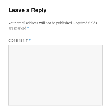
o
e
g
r
d
o
Leave a Reply
o
r
n
i
e
Your email address will not be published.
Required fields
s
are marked
*
COMMENT
*