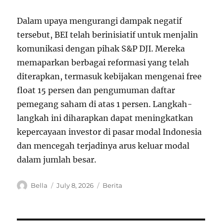
Dalam upaya mengurangi dampak negatif
tersebut, BEI telah berinisiatif untuk menjalin
komunikasi dengan pihak S&P DJI. Mereka
memaparkan berbagai reformasi yang telah
diterapkan, termasuk kebijakan mengenai free
float 15 persen dan pengumuman daftar
pemegang saham di atas 1 persen. Langkah-
langkah ini diharapkan dapat meningkatkan
kepercayaan investor di pasar modal Indonesia
dan mencegah terjadinya arus keluar modal
dalam jumlah besar.
A
P
C
Bella
July 8, 2026
Berita
u
o
a
t
s
t
h
t
e