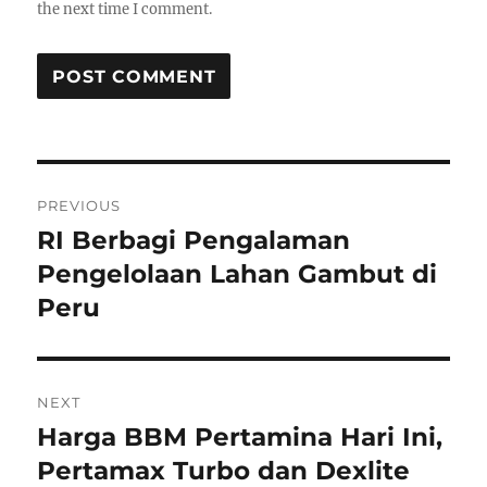
the next time I comment.
P
PREVIOUS
o
RI Berbagi Pengalaman
P
r
Pengelolaan Lahan Gambut di
s
e
Peru
t
v
i
n
o
NEXT
a
u
Harga BBM Pertamina Hari Ini,
N
s
v
e
Pertamax Turbo dan Dexlite
p