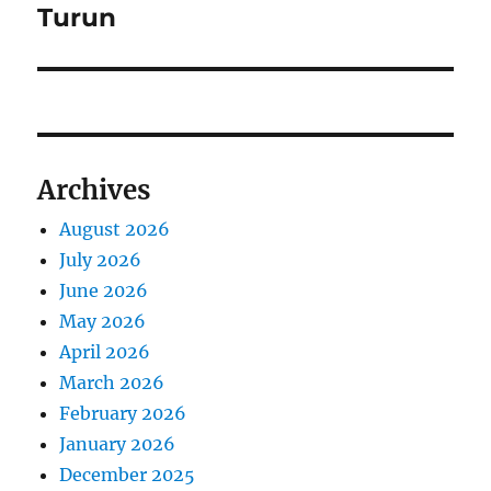
x
i
Turun
o
t
s
g
p
t
o
a
:
s
t
t
Archives
:
i
August 2026
o
July 2026
n
June 2026
May 2026
April 2026
March 2026
February 2026
January 2026
December 2025