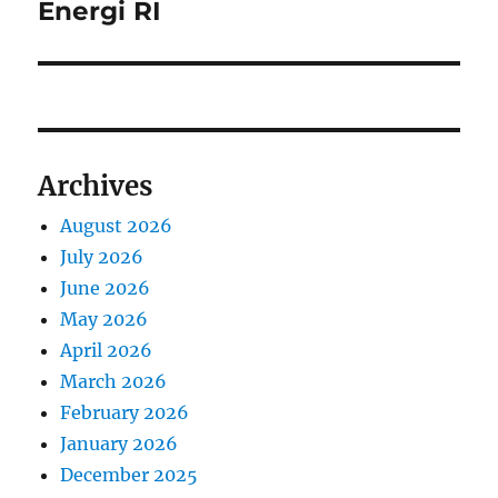
x
i
Energi RI
o
t
s
g
p
t
o
a
:
s
t
t
Archives
:
i
August 2026
o
July 2026
n
June 2026
May 2026
April 2026
March 2026
February 2026
January 2026
December 2025