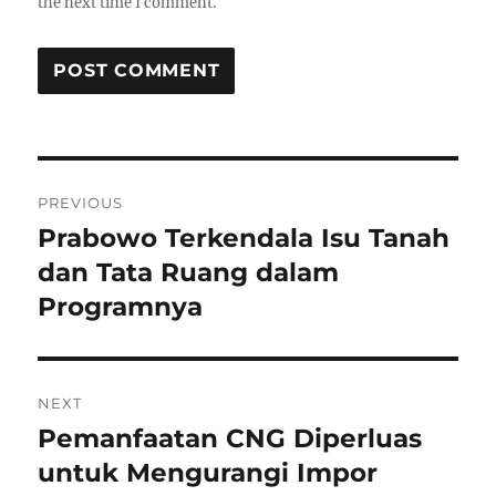
the next time I comment.
P
PREVIOUS
o
Prabowo Terkendala Isu Tanah
P
r
dan Tata Ruang dalam
s
e
Programnya
t
v
i
n
o
NEXT
a
u
Pemanfaatan CNG Diperluas
N
s
v
e
untuk Mengurangi Impor
p