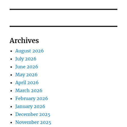
x
i
o
t
s
g
p
t
o
a
:
s
Archives
t
t
:
August 2026
i
July 2026
o
June 2026
May 2026
n
April 2026
March 2026
February 2026
January 2026
December 2025
November 2025