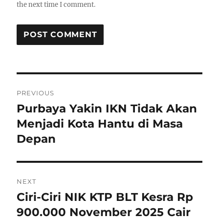
the next time I comment.
P
PREVIOUS
o
Purbaya Yakin IKN Tidak Akan
P
r
Menjadi Kota Hantu di Masa
s
e
Depan
t
v
i
n
o
NEXT
a
u
Ciri-Ciri NIK KTP BLT Kesra Rp
N
s
v
e
900.000 November 2025 Cair
p