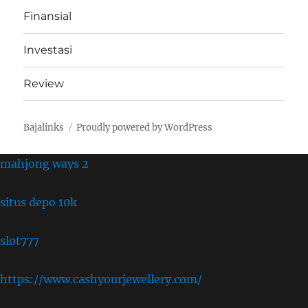
Finansial
Investasi
Review
Bajalinks
Proudly powered by WordPress
mahjong ways 2
situs depo 10k
slot777
https://www.cashyourjewellery.com/