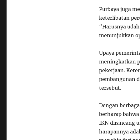
Purbaya juga m
keterlibatan p
“Harusnya udah
menunjukkan op
Upaya pemerint
meningkatkan p
pekerjaan. Kete
pembangunan da
tersebut.
Dengan berbagai
berharap bahwa 
IKN dirancang u
harapannya adal