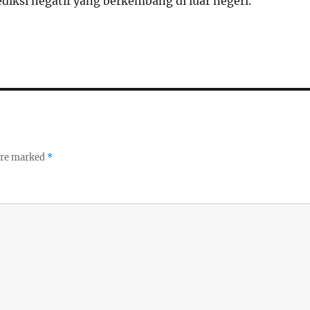
diksi negatif yang berkembang di luar negeri.
 are marked
*