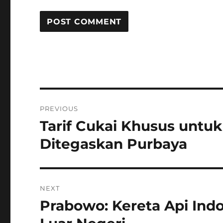
Post
PREVIOUS
navigation
Tarif Cukai Khusus untuk
Previous
post:
Ditegaskan Purbaya
NEXT
Prabowo: Kereta Api Ind
Next
post: