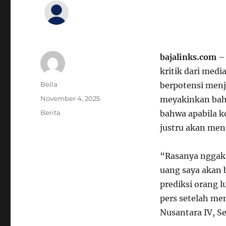
bajalinks.com
– 
kritik dari med
Author
Bella
berpotensi menj
Posted
November 4, 2025
meyakinkan bahw
on
Categories
Berita
bahwa apabila 
justru akan mena
“Rasanya nggak 
uang saya akan 
prediksi orang l
pers setelah me
Nusantara IV, Se