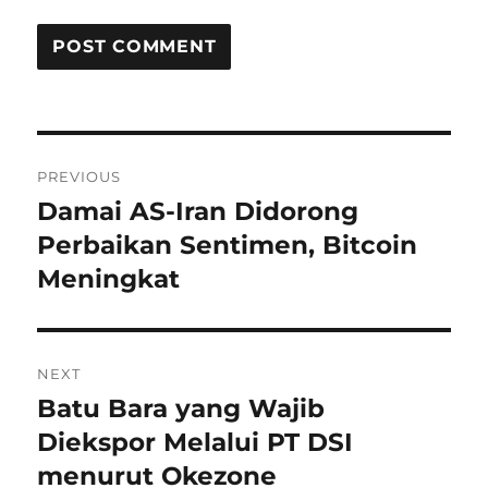
P
PREVIOUS
o
Damai AS-Iran Didorong
P
r
Perbaikan Sentimen, Bitcoin
s
e
Meningkat
t
v
i
n
o
NEXT
a
u
Batu Bara yang Wajib
N
s
v
e
Diekspor Melalui PT DSI
p
x
i
menurut Okezone
o