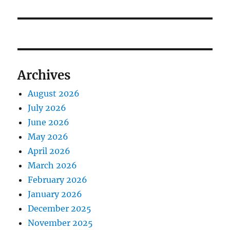
t
s
g
p
t
o
a
:
s
t
t
Archives
:
i
August 2026
o
July 2026
n
June 2026
May 2026
April 2026
March 2026
February 2026
January 2026
December 2025
November 2025