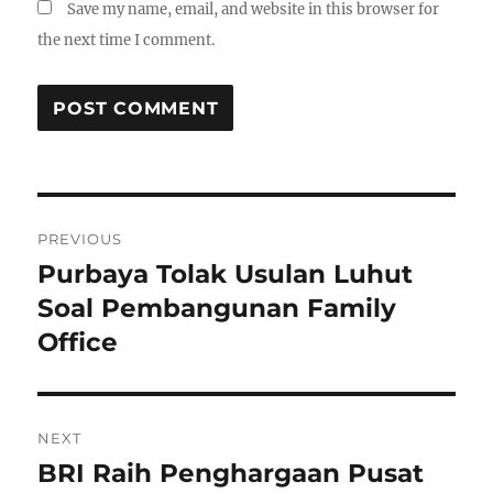
Save my name, email, and website in this browser for
the next time I comment.
P
PREVIOUS
o
Purbaya Tolak Usulan Luhut
P
r
Soal Pembangunan Family
s
e
Office
t
v
i
n
o
NEXT
a
u
BRI Raih Penghargaan Pusat
N
s