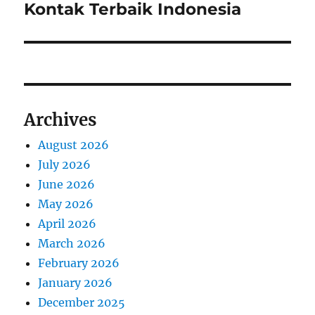
v
e
Kontak Terbaik Indonesia
p
x
i
o
t
s
g
p
t
o
a
:
s
Archives
t
t
:
August 2026
i
July 2026
o
June 2026
May 2026
n
April 2026
March 2026
February 2026
January 2026
December 2025