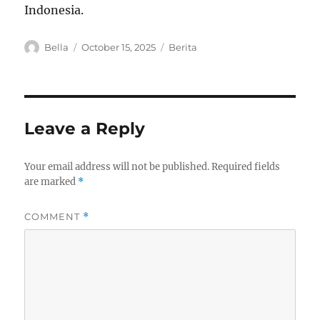
Indonesia.
A
P
C
Bella
October 15, 2025
Berita
u
o
a
t
s
t
h
t
e
o
e
g
r
d
o
Leave a Reply
o
r
n
i
e
Your email address will not be published.
Required fields
s
are marked
*
COMMENT
*